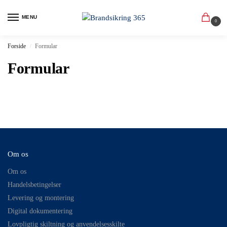
MENU
0
Forside
Formular
/
Formular
Om os
Om os
Handelsbetingelser
Levering og montering
Digital dokumentering
Lovpligtig skiltning og anvendelsesskilte