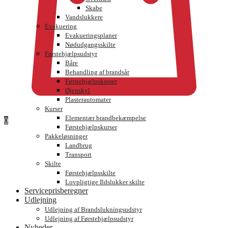
Skabe
Vandslukkere
Evakuering
Evakueringsplaner
Nødudgangsskilte
Førstehjælpsudstyr
Båre
Behandling af brandsår
Førstehjælpskasser
Øjenskyl
Plasterautomater
Kurser
Elementær brandbekæmpelse
0
Førstehjælpskurser
Pakkeløsninger
Landbrug
Transport
Skilte
Førstehjælpsskilte
Lovpligtige Ildslukker skilte
Serviceprisberegner
Udlejning
Udlejning af Brandslukningsudstyr
Udlejning af Førstehjælpsudstyr
Nyheder