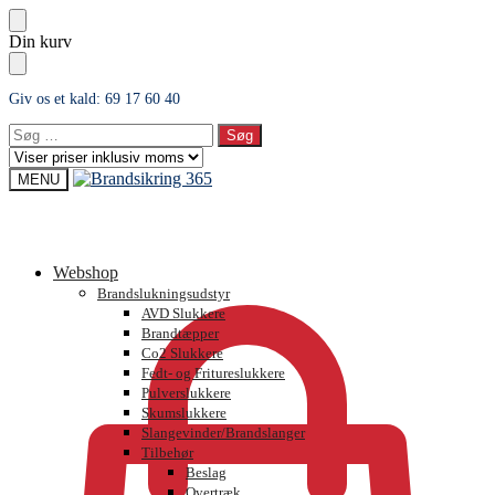
Skip
Skip
Din kurv
to
to
navigation
content
Giv os et kald: 69 17 60 40
Søg
efter:
MENU
0,00
kr.
Webshop
Brandslukningsudstyr
AVD Slukkere
Brandtæpper
Co2 Slukkere
Fedt- og Fritureslukkere
Pulverslukkere
Skumslukkere
Slangevinder/Brandslanger
Tilbehør
Beslag
Overtræk