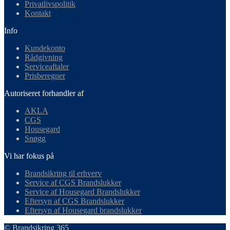
Privatlivspolitik
Kontakt
Info
Kundekonto
Rådgivning
Serviceaftaler
Prisberegner
Autoriseret forhandler af
AKLA
CGS
Housegard
Snøgg
Vi har fokus på
Brandsikring til erhverv
Service af CGS Brandslukker
Service af Housegard Brandslukker
Eftersyn af CGS Brandslukker
Eftersyn af Housegard brandslukker
© Brandsikring 365