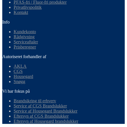
PFAS-fri / Fluor-fri produkter
Privatlivspolitik
Kontakt
Info
Kundekonto
Rådgivning
Serviceaftaler
Prisberegner
Autoriseret forhandler af
AKLA
CGS
Housegard
Snøgg
Vi har fokus på
Brandsikring til erhverv
Service af CGS Brandslukker
Service af Housegard Brandslukker
Eftersyn af CGS Brandslukker
Eftersyn af Housegard brandslukker