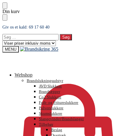
Skip
Skip
Din kurv
to
to
navigation
content
Giv os et kald: 69 17 60 40
Søg
efter:
MENU
0,00
kr.
Webshop
Brandslukningsudstyr
AVD Slukkere
Brandtæpper
Co2 Slukkere
Fedt- og Fritureslukkere
Pulverslukkere
Skumslukkere
Slangevinder/Brandslanger
Tilbehør
Beslag
Overtræk