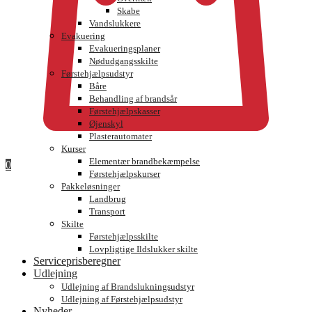
Skabe
Vandslukkere
Evakuering
Evakueringsplaner
Nødudgangsskilte
Førstehjælpsudstyr
Båre
Behandling af brandsår
Førstehjælpskasser
Øjenskyl
Plasterautomater
Kurser
Elementær brandbekæmpelse
0
Førstehjælpskurser
Pakkeløsninger
Landbrug
Transport
Skilte
Førstehjælpsskilte
Lovpligtige Ildslukker skilte
Serviceprisberegner
Udlejning
Udlejning af Brandslukningsudstyr
Udlejning af Førstehjælpsudstyr
Nyheder