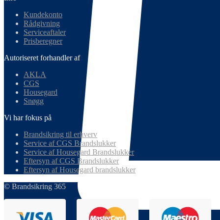
Kundekonto
Rådgivning
Serviceaftaler
Prisberegner
Autoriseret forhandler af
AKLA
CGS
Housegard
Snøgg
Vi har fokus på
Brandsikring til erhverv
Service af CGS Brandslukker
Service af Housegard Brandslukker
Eftersyn af CGS Brandslukker
Eftersyn af Housegard brandslukker
© Brandsikring 365