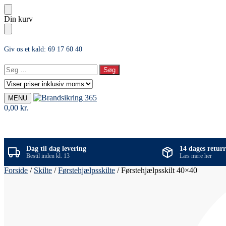
Skip
Skip
Din kurv
to
to
navigation
content
Giv os et kald: 69 17 60 40
Søg
efter:
MENU
0,00
kr.
Dag til dag levering
14 dages returr
Bestil inden kl. 13
Læs mere her
Forside
/
Skilte
/
Førstehjælpsskilte
/
Førstehjælpsskilt 40×40