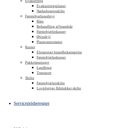
Evakuering
Evakueringsplaner
Nødudgangsskilte
Førstehjælpsudstyr
Båre
Behandling af brandsår
Førstehjælpskasser
Øjenskyl
Plasterautomater
Kurser
Elementær brandbekæmpelse
Førstehjælpskurser
Pakkeløsninger
Landbrug
Transport
Skilte
Førstehjælpsskilte
Lovpligtige Ildslukker skilte
Serviceprisberegner