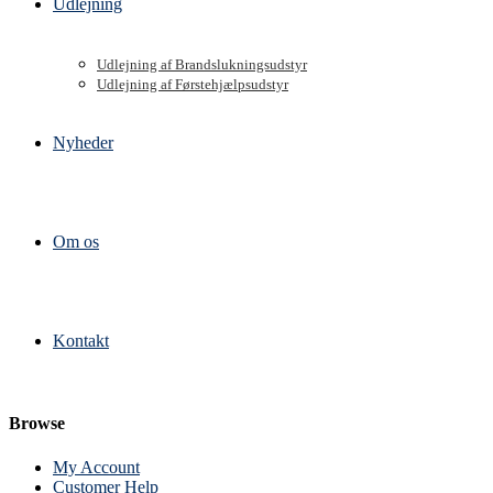
Udlejning
Udlejning af Brandslukningsudstyr
Udlejning af Førstehjælpsudstyr
Nyheder
Om os
Kontakt
Browse
My Account
Customer Help