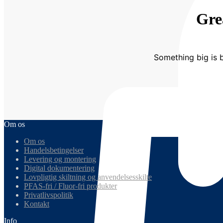
Gre
Something big is b
Om os
Om os
Handelsbetingelser
Levering og montering
Digital dokumentering
Lovpligtig skiltning og anvendelsesskilte
PFAS-fri / Fluor-fri produkter
Privatlivspolitik
Kontakt
Info