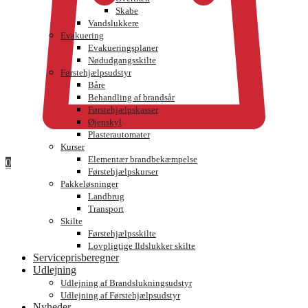
Skabe
Vandslukkere
Evakuering
Evakueringsplaner
Nødudgangsskilte
Førstehjælpsudstyr
Båre
Behandling af brandsår
Førstehjælpskasser
Øjenskyl
Plasterautomater
Kurser
Elementær brandbekæmpelse
0
Førstehjælpskurser
Pakkeløsninger
Landbrug
Transport
Skilte
Førstehjælpsskilte
Lovpligtige Ildslukker skilte
Serviceprisberegner
Udlejning
Udlejning af Brandslukningsudstyr
Udlejning af Førstehjælpsudstyr
Nyheder