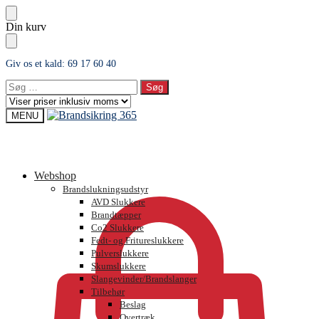
Skip
Skip
Din kurv
to
to
navigation
content
Giv os et kald: 69 17 60 40
Søg
efter:
MENU
0,00
kr.
Webshop
Brandslukningsudstyr
AVD Slukkere
Brandtæpper
Co2 Slukkere
Fedt- og Fritureslukkere
Pulverslukkere
Skumslukkere
Slangevinder/Brandslanger
Tilbehør
Beslag
Overtræk