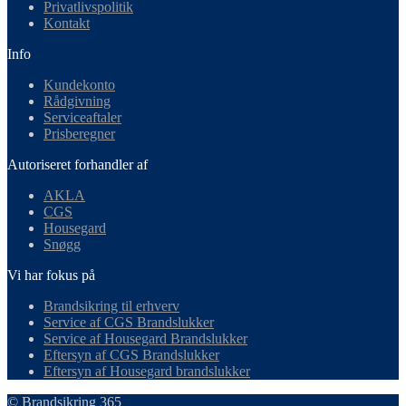
Privatlivspolitik
Kontakt
Info
Kundekonto
Rådgivning
Serviceaftaler
Prisberegner
Autoriseret forhandler af
AKLA
CGS
Housegard
Snøgg
Vi har fokus på
Brandsikring til erhverv
Service af CGS Brandslukker
Service af Housegard Brandslukker
Eftersyn af CGS Brandslukker
Eftersyn af Housegard brandslukker
© Brandsikring 365