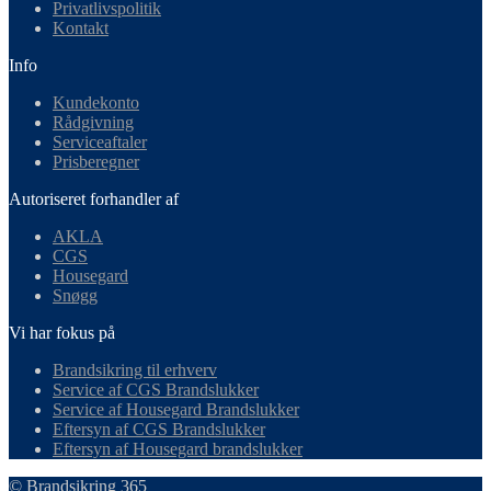
Privatlivspolitik
Kontakt
Info
Kundekonto
Rådgivning
Serviceaftaler
Prisberegner
Autoriseret forhandler af
AKLA
CGS
Housegard
Snøgg
Vi har fokus på
Brandsikring til erhverv
Service af CGS Brandslukker
Service af Housegard Brandslukker
Eftersyn af CGS Brandslukker
Eftersyn af Housegard brandslukker
© Brandsikring 365