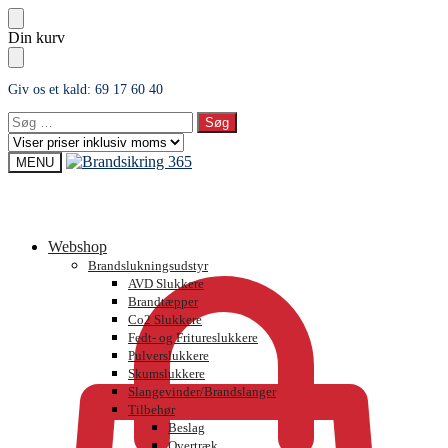
Skip
Skip
Din kurv
to
to
navigation
content
Giv os et kald: 69 17 60 40
Søg
efter:
MENU
0,00
kr.
Webshop
Brandslukningsudstyr
AVD Slukkere
Brandtæpper
Co2 Slukkere
Fedt- og Fritureslukkere
Pulverslukkere
Skumslukkere
Slangevinder/Brandslanger
Tilbehør
Beslag
Overtræk