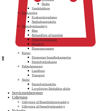
Skabe
Vandslukkere
Evakuering
Evakueringsplaner
Nødudgangsskilte
Førstehjælpsudstyr
Båre
Behandling af brandsår
Førstehjælpskasser
Øjenskyl
Plasterautomater
Kurser
Elementær brandbekæmpelse
0
Førstehjælpskurser
Pakkeløsninger
Landbrug
Transport
Skilte
Førstehjælpsskilte
Lovpligtige Ildslukker skilte
Serviceprisberegner
Udlejning
Udlejning af Brandslukningsudstyr
Udlejning af Førstehjælpsudstyr
Nyheder