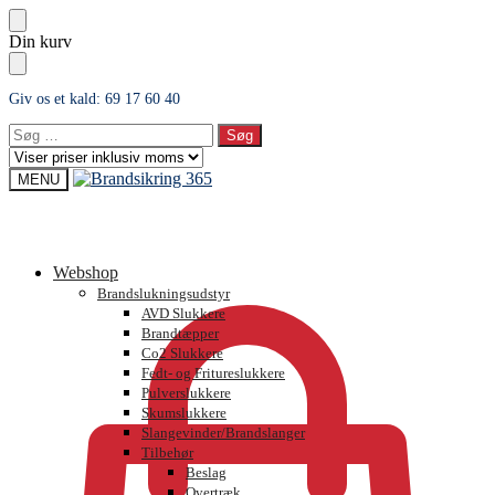
Skip
Skip
Din kurv
to
to
navigation
content
Giv os et kald: 69 17 60 40
Søg
efter:
MENU
0,00
kr.
Webshop
Brandslukningsudstyr
AVD Slukkere
Brandtæpper
Co2 Slukkere
Fedt- og Fritureslukkere
Pulverslukkere
Skumslukkere
Slangevinder/Brandslanger
Tilbehør
Beslag
Overtræk