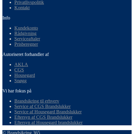
Privatlivspolitik
Kontakt
Info
Kundekonto
Rådgivning
Serviceaftaler
Prisberegner
Autoriseret forhandler af
AKLA
CGS
Housegard
Snøgg
Vi har fokus på
Brandsikring til erhverv
Service af CGS Brandslukker
Service af Housegard Brandslukker
Eftersyn af CGS Brandslukker
Eftersyn af Housegard brandslukker
© Brandsikring 365