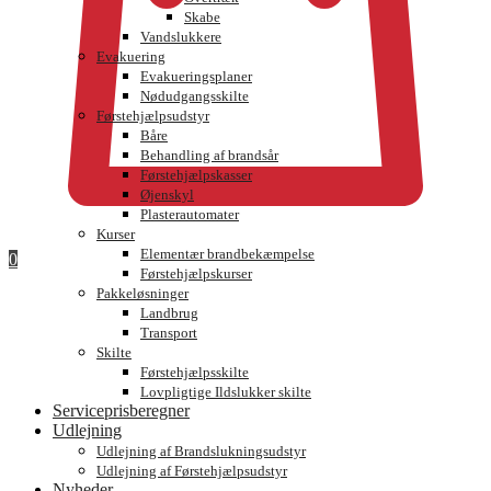
Skabe
Vandslukkere
Evakuering
Evakueringsplaner
Nødudgangsskilte
Førstehjælpsudstyr
Båre
Behandling af brandsår
Førstehjælpskasser
Øjenskyl
Plasterautomater
Kurser
Elementær brandbekæmpelse
0
Førstehjælpskurser
Pakkeløsninger
Landbrug
Transport
Skilte
Førstehjælpsskilte
Lovpligtige Ildslukker skilte
Serviceprisberegner
Udlejning
Udlejning af Brandslukningsudstyr
Udlejning af Førstehjælpsudstyr
Nyheder