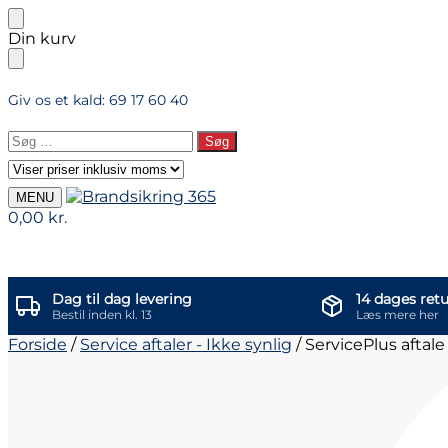
Skip
Skip
Din kurv
to
to
navigation
content
Giv os et kald: 69 17 60 40
Søg
efter:
MENU
0,00
kr.
Dag til dag levering
14 dages retu
Bestil inden kl. 13
Læs mere her
Forside
/
Service aftaler - Ikke synlig
/
ServicePlus aftale