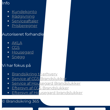
Info
Kundekonto
Rådgivning
Serviceaftaler
Prisberegner
Autoriseret forhandler af
AKLA
CGS
Housegard
Snøgg
Vi har fokus på
Brandsikring til erhverv
Service af CGS Brandslukker
Service af Housegard Brandslukker
Eftersyn af CGS Brandslukker
Eftersyn af Housegard brandslukker
© Brandsikring 365