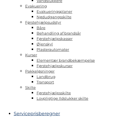
Vandslukkere
Evakuering
Evakueringsplaner
Nødudgangsskilte
Førstehjælpsudstyr
Båre
Behandling af brandsår
Førstehjælpskasser
Øjenskyl
Plasterautomater
Kurser
Elementær brandbekæmpelse
Førstehjælpskurser
Pakkeløsninger
Landbrug
Transport
Skilte
Førstehjælpsskilte
Lovpligtige Ildslukker skilte
Serviceprisberegner