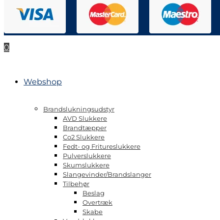
0
Webshop
Brandslukningsudstyr
AVD Slukkere
Brandtæpper
Co2 Slukkere
Fedt- og Fritureslukkere
Pulverslukkere
Skumslukkere
Slangevinder/Brandslanger
Tilbehør
Beslag
Overtræk
Skabe