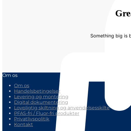
Gre
Something big is b
Om os
Om os
Handelsbetingelser
Levering og montering
Digital dokumentering
Lovpligtig skiltning og anvendelsesskilte
PFAS-fri / Fluor-fri produkter
Privatlivspolitik
Kontakt