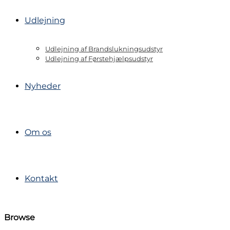
Udlejning
Udlejning af Brandslukningsudstyr
Udlejning af Førstehjælpsudstyr
Nyheder
Om os
Kontakt
Browse