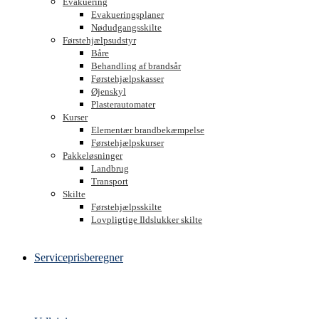
Evakuering
Evakueringsplaner
Nødudgangsskilte
Førstehjælpsudstyr
Båre
Behandling af brandsår
Førstehjælpskasser
Øjenskyl
Plasterautomater
Kurser
Elementær brandbekæmpelse
Førstehjælpskurser
Pakkeløsninger
Landbrug
Transport
Skilte
Førstehjælpsskilte
Lovpligtige Ildslukker skilte
Serviceprisberegner